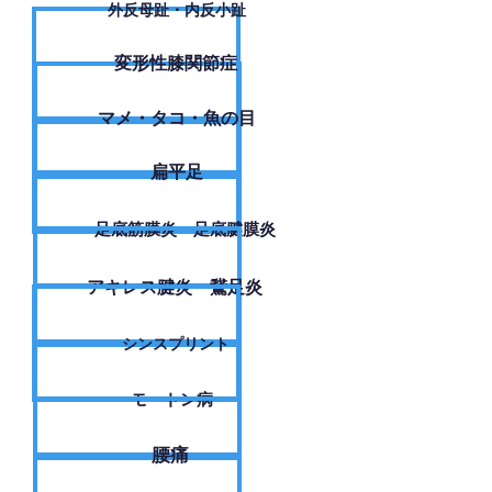
外反母趾・内反小趾
変形性膝関節症
​マメ・タコ・魚の目
扁平足
足底筋膜炎・足底腱膜炎
アキレス腱炎・鵞足炎
シンスプリント
モートン病
腰痛