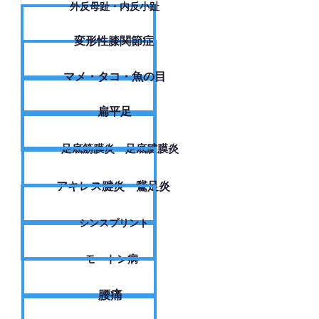
外反母趾・内反小趾
変形性膝関節症
​マメ・タコ・魚の目
扁平足
足底筋膜炎・足底腱膜炎
アキレス腱炎・鵞足炎
シンスプリント
モートン病
腰痛