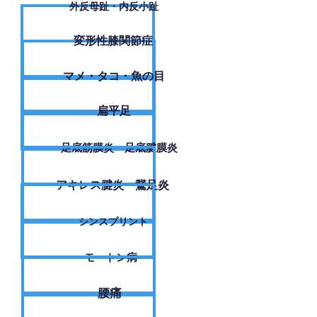
外反母趾・内反小趾
変形性膝関節症
​マメ・タコ・魚の目
扁平足
足底筋膜炎・足底腱膜炎
アキレス腱炎・鵞足炎
シンスプリント
モートン病
腰痛