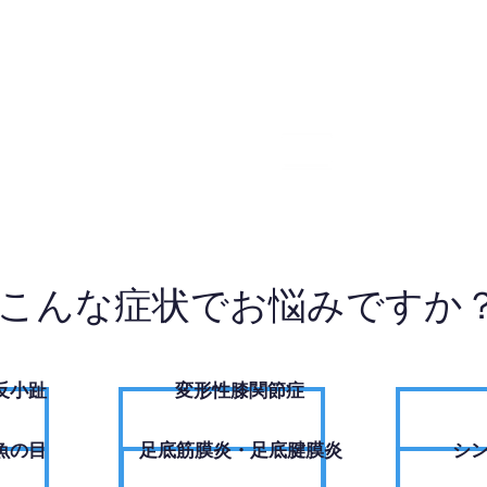
85-7460
W
こんな症状でお悩みですか
反小趾
変形性膝関節症
魚の目
足底筋膜炎・足底腱膜炎
シ