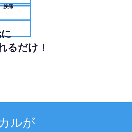
腰痛
元に
れるだけ！
カルが