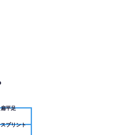
EBサイトへ
？
扁平足
ンスプリント