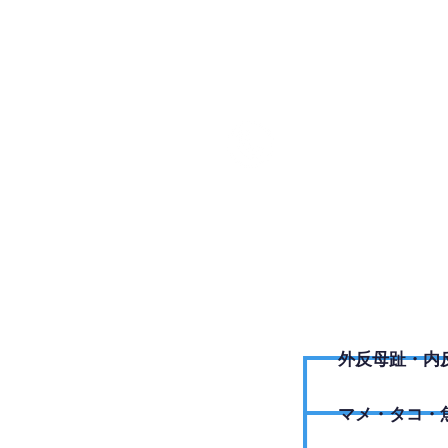
090-84
外反母趾・内
​マメ・タコ・