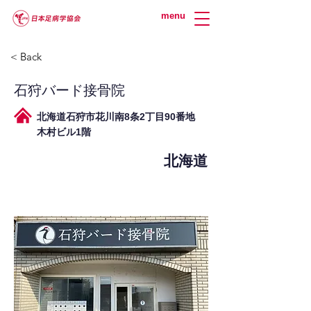
menu
< Back
石狩バード接骨院
北海道石狩市花川南8条2丁目90番地
木村ビル1階
北海道