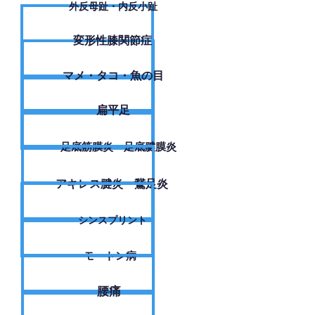
外反母趾・内反小趾
変形性膝関節症
​マメ・タコ・魚の目
扁平足
足底筋膜炎・足底腱膜炎
アキレス腱炎・鵞足炎
シンスプリント
モートン病
腰痛