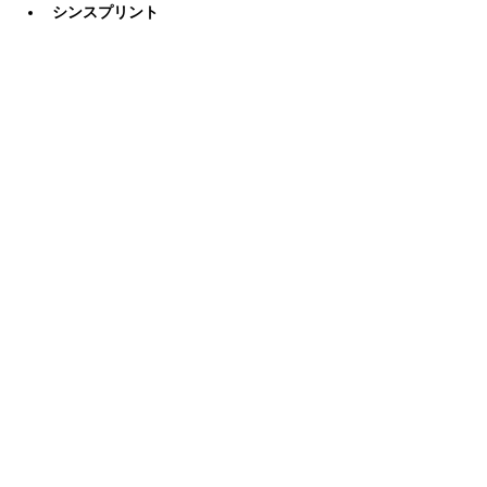
シンスプリント
アキレス腱炎・鵞足炎
モートン病
腰痛
対応情報
足サイズ計測可能
カスタム対応
シューズアドバイス対応