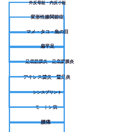
外反母趾・内反小趾
変形性膝関節症
​マメ・タコ・魚の目
扁平足
足底筋膜炎・足底腱膜炎
アキレス腱炎・鵞足炎
シンスプリント
モートン病
腰痛