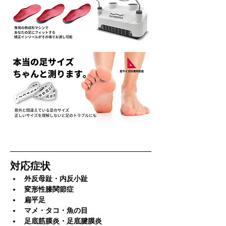
対応症状
外反母趾・内反小趾
変形性膝関節症
扁平足
マメ・タコ・魚の目
足底筋膜炎・足底腱膜炎