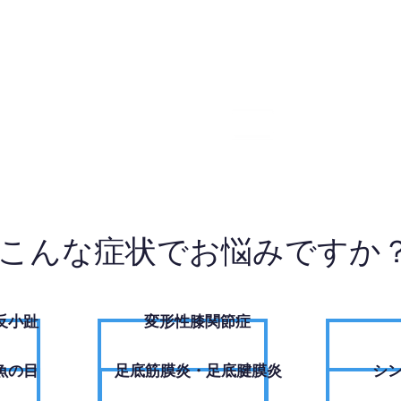
03-2523
W
こんな症状でお悩みですか
反小趾
変形性膝関節症
魚の目
足底筋膜炎・足底腱膜炎
シ