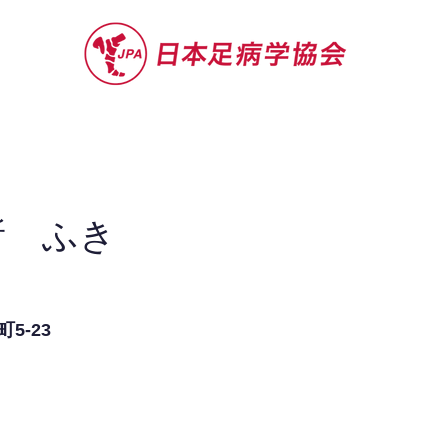
セミナー
お役立ち情報
認定院・認
所 ふき
5-23