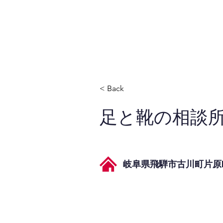
JPAとは
提供サービス
< Back
足と靴の相談
岐阜県飛騨市古川町片原町