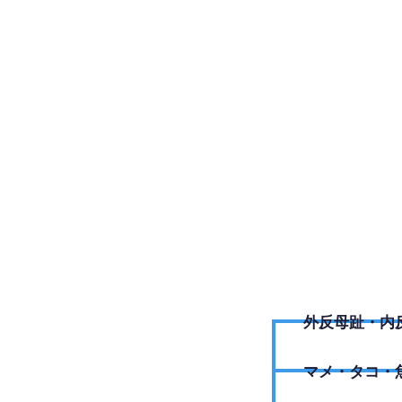
080-92
外反母趾・内
​マメ・タコ・