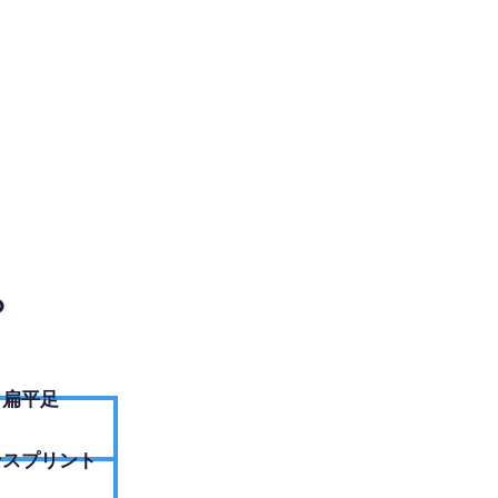
EBサイトへ
？
扁平足
ンスプリント