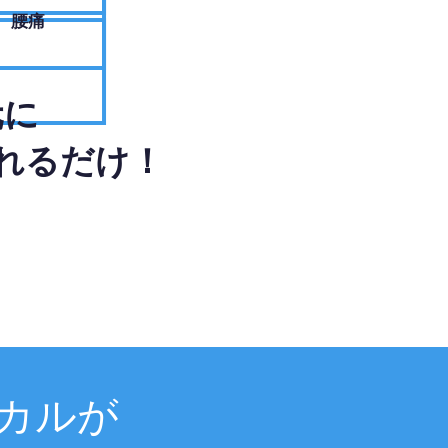
腰痛
元に
れるだけ！
カルが