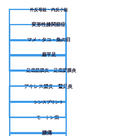
外反母趾・内反小趾
変形性膝関節症
​マメ・タコ・魚の目
扁平足
足底筋膜炎・足底腱膜炎
アキレス腱炎・鵞足炎
シンスプリント
モートン病
腰痛