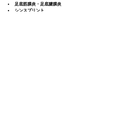
足底筋膜炎・足底腱膜炎
シンスプリント
アキレス腱炎・鵞足炎
モートン病
腰痛
対応情報
足サイズ計測可能
カスタム対応
シューズアドバイス対応