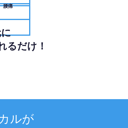
腰痛
元に
れるだけ！
カルが