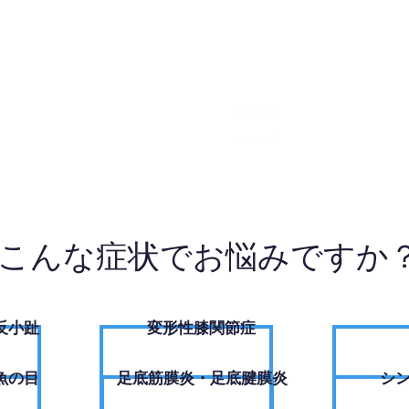
1 0662
W
こんな症状でお悩みですか
反小趾
変形性膝関節症
魚の目
足底筋膜炎・足底腱膜炎
シ