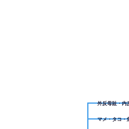
03 570
外反母趾・内
​マメ・タコ・