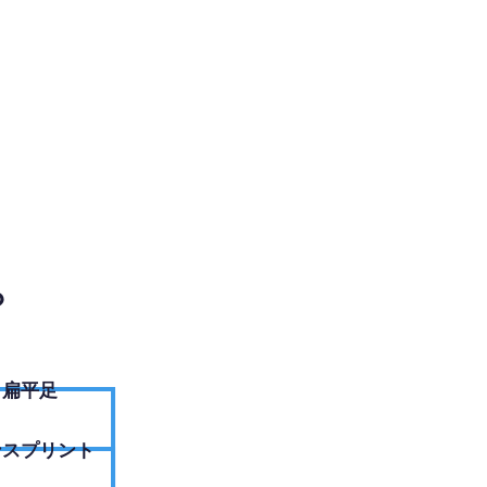
EBサイトへ
？
扁平足
ンスプリント