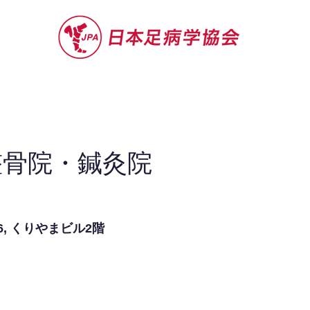
セミナー
お役立ち情報
認定院・認
整骨院・鍼灸院
6, くりやまビル2階