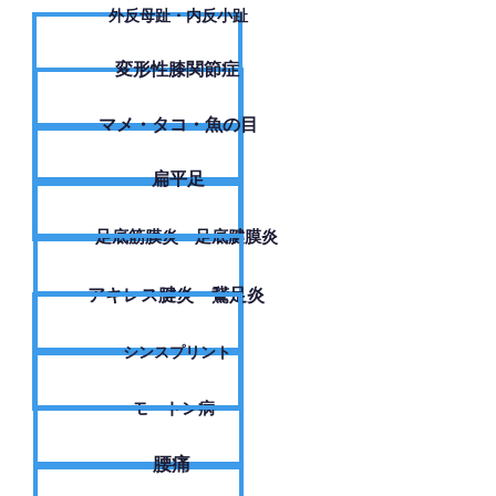
外反母趾・内反小趾
変形性膝関節症
​マメ・タコ・魚の目
扁平足
足底筋膜炎・足底腱膜炎
アキレス腱炎・鵞足炎
シンスプリント
モートン病
腰痛