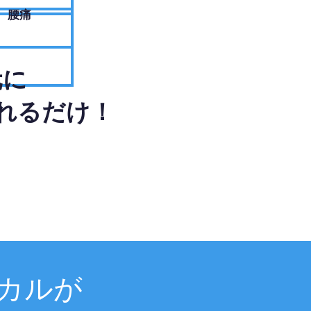
腰痛
元に
れるだけ！
カルが