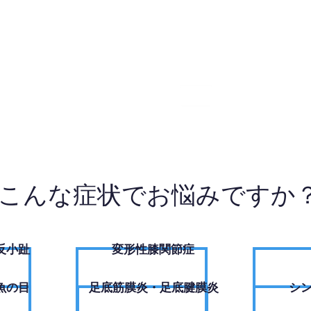
5-7248
W
こんな症状でお悩みですか
反小趾
変形性膝関節症
魚の目
足底筋膜炎・足底腱膜炎
シ