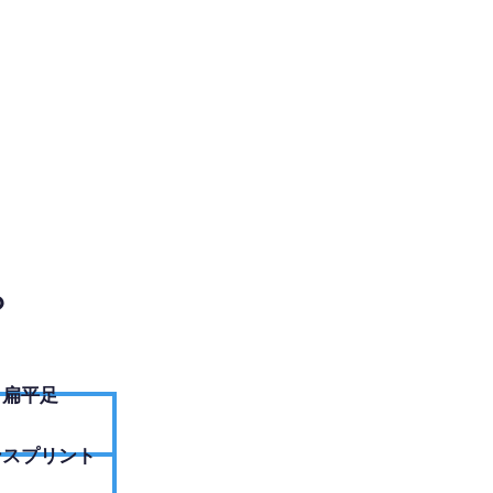
EBサイトへ
？
扁平足
ンスプリント