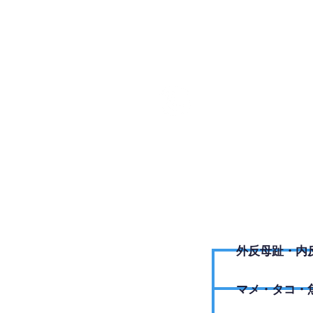
052-26
外反母趾・内
​マメ・タコ・