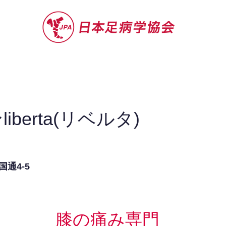
セミナー
お役立ち情報
認定院・認
berta(リベルタ)
通4-5
膝の痛み専門