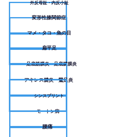
外反母趾・内反小趾
変形性膝関節症
​マメ・タコ・魚の目
扁平足
足底筋膜炎・足底腱膜炎
アキレス腱炎・鵞足炎
シンスプリント
モートン病
腰痛