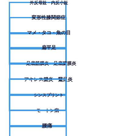
外反母趾・内反小趾
変形性膝関節症
​マメ・タコ・魚の目
扁平足
足底筋膜炎・足底腱膜炎
アキレス腱炎・鵞足炎
シンスプリント
モートン病
腰痛