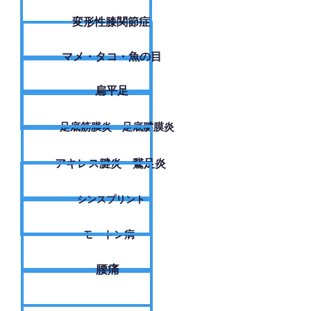
変形性膝関節症
​マメ・タコ・魚の目
扁平足
足底筋膜炎・足底腱膜炎
アキレス腱炎・鵞足炎
シンスプリント
モートン病
腰痛