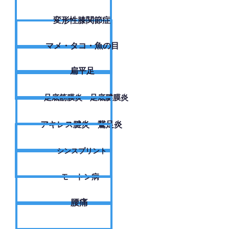
変形性膝関節症
​マメ・タコ・魚の目
扁平足
足底筋膜炎・足底腱膜炎
アキレス腱炎・鵞足炎
シンスプリント
モートン病
腰痛