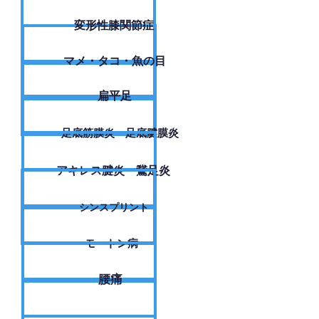
変形性膝関節症
​マメ・タコ・魚の目
扁平足
足底筋膜炎・足底腱膜炎
アキレス腱炎・鵞足炎
シンスプリント
モートン病
腰痛