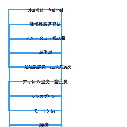
外反母趾・内反小趾
変形性膝関節症
​マメ・タコ・魚の目
扁平足
足底筋膜炎・足底腱膜炎
アキレス腱炎・鵞足炎
シンスプリント
モートン病
腰痛