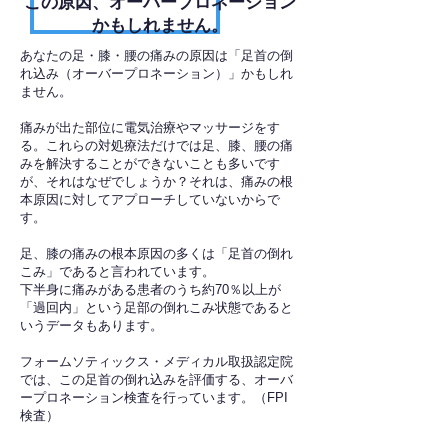
​この原因、オーバープロネーション
かもしれません。
あなたの足・膝・腰の痛みの原因は「足首の倒
れ込み（オーバープロネーション）」かもしれ
ません。
痛みが出た部位に電気治療やマッサージをす
る。これらの対処療法だけでは足、膝、腰の痛
みを解決することができないことも多いです
が、それはなぜでしょうか？それは、痛みの根
本原因に対してアプローチしていないからで
す。
足、膝の痛みの根本原因の多くは「足首の倒れ
こみ」であると言われています。
下半身に痛みがある患者のうち約70％以上が
「過回内」という足部の倒れこみ状態であると
いうデータもあります。
フォームソティックス・メディカル取扱認定院
では、この足首の倒れ込みを評価する、オーバ
ープロネーション検査を行っています。（FPI
検査）​