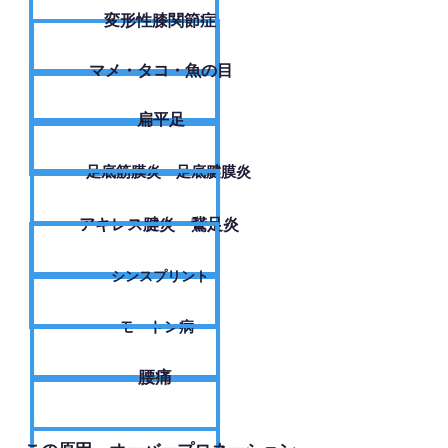
変形性膝関節症
​マメ・タコ・魚の目
扁平足
足底筋膜炎・足底腱膜炎
アキレス腱炎・鵞足炎
シンスプリント
モートン病
腰痛