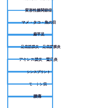
変形性膝関節症
​マメ・タコ・魚の目
扁平足
足底筋膜炎・足底腱膜炎
アキレス腱炎・鵞足炎
シンスプリント
モートン病
腰痛