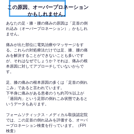
​この原因、オーバープロネーション
かもしれません。
あなたの足・膝・腰の痛みの原因は「足首の倒
れ込み（オーバープロネーション）」かもしれ
ません。
痛みが出た部位に電気治療やマッサージをす
る。これらの対処療法だけでは足、膝、腰の痛
みを解決することができないことも多いです
が、それはなぜでしょうか？それは、痛みの根
本原因に対してアプローチしていないからで
す。
足、膝の痛みの根本原因の多くは「足首の倒れ
こみ」であると言われています。
下半身に痛みがある患者のうち約70％以上が
「過回内」という足部の倒れこみ状態であると
いうデータもあります。
フォームソティックス・メディカル取扱認定院
では、この足首の倒れ込みを評価する、オーバ
ープロネーション検査を行っています。（FPI
検査）​