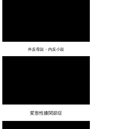
外反母趾・内反小趾
変形性膝関節症