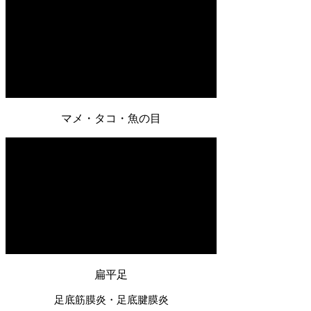
​マメ・タコ・魚の目
扁平足
足底筋膜炎・足底腱膜炎