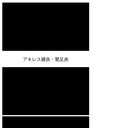
アキレス腱炎・鵞足炎