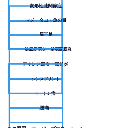
変形性膝関節症
​マメ・タコ・魚の目
扁平足
足底筋膜炎・足底腱膜炎
アキレス腱炎・鵞足炎
シンスプリント
モートン病
腰痛