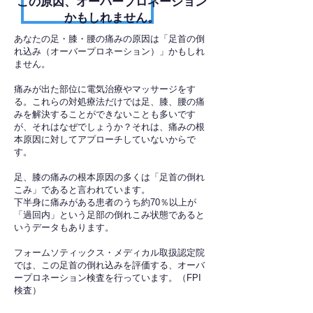
​この原因、オーバープロネーション
かもしれません。
あなたの足・膝・腰の痛みの原因は「足首の倒
れ込み（オーバープロネーション）」かもしれ
ません。
痛みが出た部位に電気治療やマッサージをす
る。これらの対処療法だけでは足、膝、腰の痛
みを解決することができないことも多いです
が、それはなぜでしょうか？それは、痛みの根
本原因に対してアプローチしていないからで
す。
足、膝の痛みの根本原因の多くは「足首の倒れ
こみ」であると言われています。
下半身に痛みがある患者のうち約70％以上が
「過回内」という足部の倒れこみ状態であると
いうデータもあります。
フォームソティックス・メディカル取扱認定院
では、この足首の倒れ込みを評価する、オーバ
ープロネーション検査を行っています。（FPI
検査）​