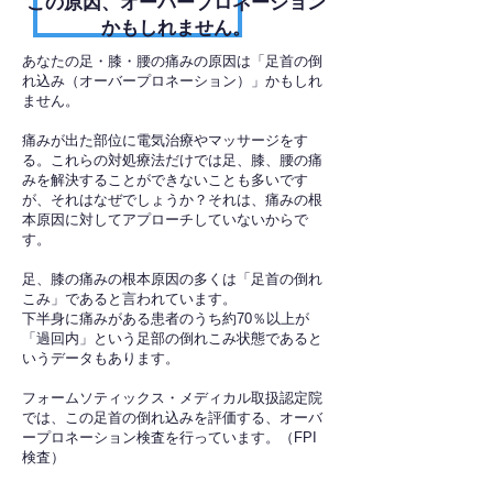
​この原因、オーバープロネーション
かもしれません。
あなたの足・膝・腰の痛みの原因は「足首の倒
れ込み（オーバープロネーション）」かもしれ
ません。
痛みが出た部位に電気治療やマッサージをす
る。これらの対処療法だけでは足、膝、腰の痛
みを解決することができないことも多いです
が、それはなぜでしょうか？それは、痛みの根
本原因に対してアプローチしていないからで
す。
足、膝の痛みの根本原因の多くは「足首の倒れ
こみ」であると言われています。
下半身に痛みがある患者のうち約70％以上が
「過回内」という足部の倒れこみ状態であると
いうデータもあります。
フォームソティックス・メディカル取扱認定院
では、この足首の倒れ込みを評価する、オーバ
ープロネーション検査を行っています。（FPI
検査）​