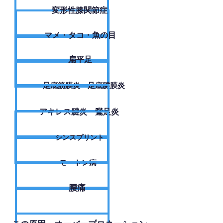
変形性膝関節症
​マメ・タコ・魚の目
扁平足
足底筋膜炎・足底腱膜炎
アキレス腱炎・鵞足炎
シンスプリント
モートン病
腰痛