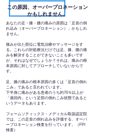
​この原因、オーバープロネーション
かもしれません。
あなたの足・膝・腰の痛みの原因は「足首の倒
れ込み（オーバープロネーション）」かもしれ
ません。
痛みが出た部位に電気治療やマッサージをす
る。これらの対処療法だけでは足、膝、腰の痛
みを解決することができないことも多いです
が、それはなぜでしょうか？それは、痛みの根
本原因に対してアプローチしていないからで
す。
足、膝の痛みの根本原因の多くは「足首の倒れ
こみ」であると言われています。
下半身に痛みがある患者のうち約70％以上が
「過回内」という足部の倒れこみ状態であると
いうデータもあります。
フォームソティックス・メディカル取扱認定院
では、この足首の倒れ込みを評価する、オーバ
ープロネーション検査を行っています。（FPI
検査）​