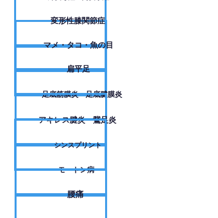
変形性膝関節症
​マメ・タコ・魚の目
扁平足
足底筋膜炎・足底腱膜炎
アキレス腱炎・鵞足炎
シンスプリント
モートン病
腰痛