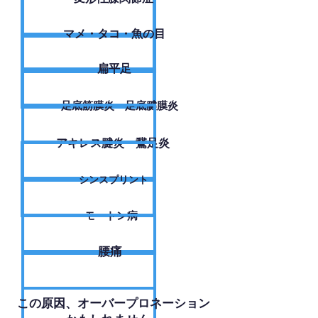
​マメ・タコ・魚の目
扁平足
足底筋膜炎・足底腱膜炎
アキレス腱炎・鵞足炎
シンスプリント
モートン病
腰痛
​この原因、オーバープロネーション