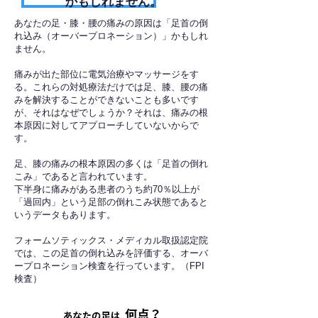
かもしれません。
あなたの足・膝・腰の痛みの原因は「足首の倒
れ込み（オーバープロネーション）」かもしれ
ません。
痛みが出た部位に電気治療やマッサージをす
る。これらの対処療法だけでは足、膝、腰の痛
みを解決することができないことも多いです
が、それはなぜでしょうか？それは、痛みの根
本原因に対してアプローチしていないからで
す。
足、膝の痛みの根本原因の多くは「足首の倒れ
こみ」であると言われています。
下半身に痛みがある患者のうち約70％以上が
「過回内」という足部の倒れこみ状態であると
いうデータもあります。
フォームソティックス・メディカル取扱認定院
では、この足首の倒れ込みを評価する、オーバ
ープロネーション検査を行っています。（FPI
検査）​