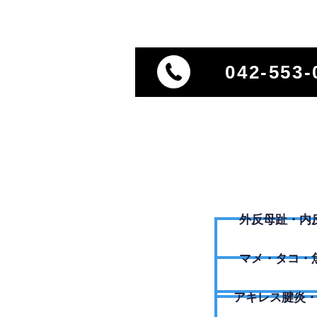
042-553-
外反母趾・内
​マメ・タコ・
アキレス腱炎