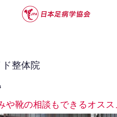
セミナー
お役立ち情報
認定院・認
イド整体院
6
みや靴の相談もできるオスス