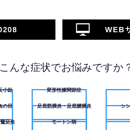
0208
WEB
こんな症状でお悩みですか
反小趾
変形性膝関節症
魚の目
足底筋膜炎・足底腱膜炎
シ
・鵞足炎
モートン病