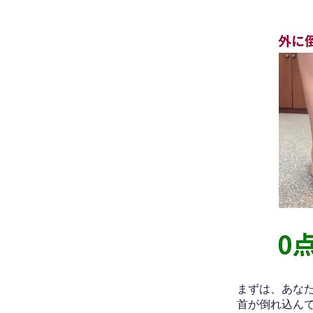
​まずは、あ
首が倒れ込ん