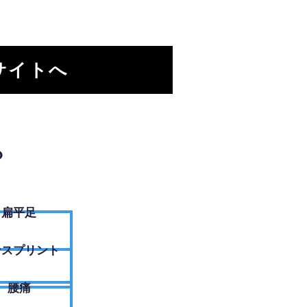
サイトへ
？
扁平足
ンスプリント
腰痛