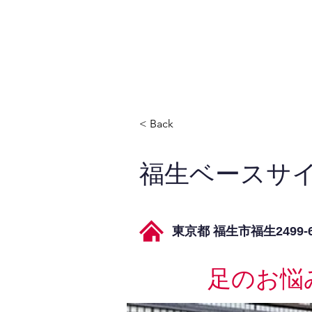
JPAとは
提供サービス
< Back
福生ベースサ
東京都 福生市福生2499-
足のお悩