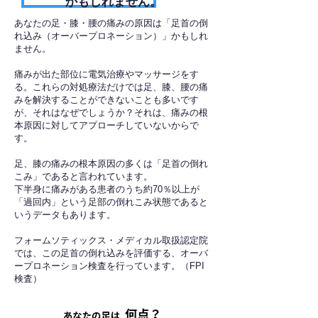
かもしれません。
あなたの足・膝・腰の痛みの原因は「足首の倒
れ込み（オーバープロネーション）」かもしれ
ません。
痛みが出た部位に電気治療やマッサージをす
る。これらの対処療法だけでは足、膝、腰の痛
みを解決することができないことも多いです
が、それはなぜでしょうか？それは、痛みの根
本原因に対してアプローチしていないからで
す。
足、膝の痛みの根本原因の多くは「足首の倒れ
こみ」であると言われています。
下半身に痛みがある患者のうち約70％以上が
「過回内」という足部の倒れこみ状態であると
いうデータもあります。
フォームソティックス・メディカル取扱認定院
では、この足首の倒れ込みを評価する、オーバ
ープロネーション検査を行っています。（FPI
検査）​