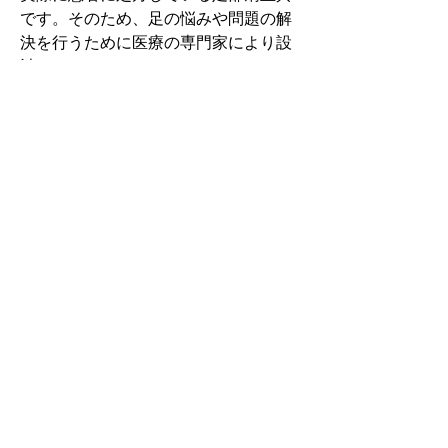
です。そのため、足の悩みや問題の解
決を行うために医療の専門家により設
計されています。
その中でもフォームソティックス・メ
ディカルは熱形成により、あなたの足
に徐々に馴染む特殊な素材を使用して
います。徐々にフィットしていくイン
ソールなのでカラダへの負担が少ない
矯正インソールです。
認定された専門家のみ取扱をしてい
る、フォームソティックス・メディカ
ルを是非お試しください。
アクセスMAP
国立市東1-4-8国立セントラルビル5階