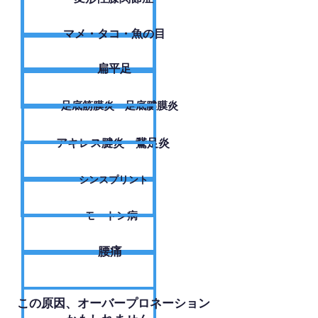
​マメ・タコ・魚の目
扁平足
足底筋膜炎・足底腱膜炎
アキレス腱炎・鵞足炎
シンスプリント
モートン病
腰痛
​この原因、オーバープロネーション