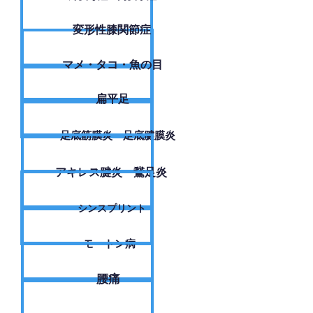
変形性膝関節症
​マメ・タコ・魚の目
扁平足
足底筋膜炎・足底腱膜炎
アキレス腱炎・鵞足炎
シンスプリント
モートン病
腰痛