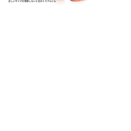
対応症状
外反母趾・内反小趾
変形性膝関節症
扁平足
マメ・タコ・魚の目
足底筋膜炎・足底腱膜炎
シンスプリント
アキレス腱炎・鵞足炎
モートン病
腰痛
アクセスMAP