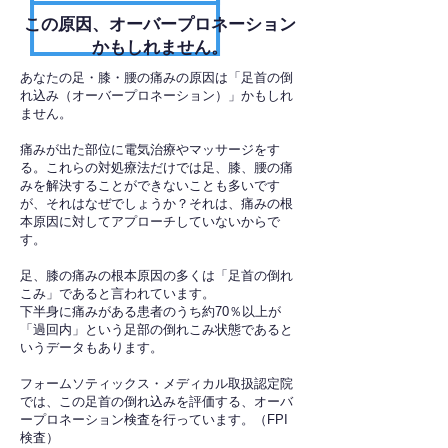
​この原因、オーバープロネーション
かもしれません。
あなたの足・膝・腰の痛みの原因は「足首の倒
れ込み（オーバープロネーション）」かもしれ
ません。
痛みが出た部位に電気治療やマッサージをす
る。これらの対処療法だけでは足、膝、腰の痛
みを解決することができないことも多いです
が、それはなぜでしょうか？それは、痛みの根
本原因に対してアプローチしていないからで
す。
足、膝の痛みの根本原因の多くは「足首の倒れ
こみ」であると言われています。
下半身に痛みがある患者のうち約70％以上が
「過回内」という足部の倒れこみ状態であると
いうデータもあります。
フォームソティックス・メディカル取扱認定院
では、この足首の倒れ込みを評価する、オーバ
ープロネーション検査を行っています。（FPI
検査）​