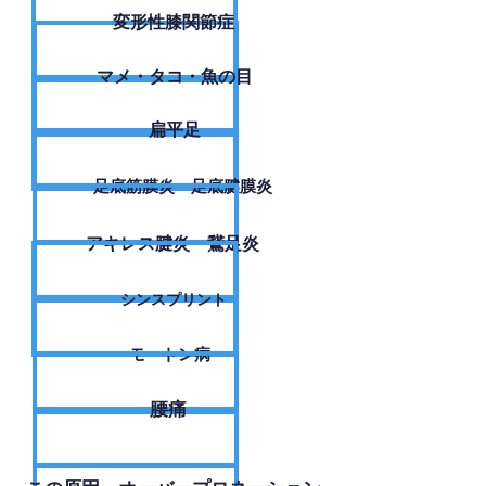
変形性膝関節症
​マメ・タコ・魚の目
扁平足
足底筋膜炎・足底腱膜炎
アキレス腱炎・鵞足炎
シンスプリント
モートン病
腰痛