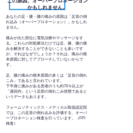
​この原因、オーバープロネーション
かもしれません。
あなたの足・膝・腰の痛みの原因は「足首の倒
れ込み（オーバープロネーション）」かもしれ
ません。
痛みが出た部位に電気治療やマッサージをす
る。これらの対処療法だけでは足、膝、腰の痛
みを解決することができないことも多いです
が、それはなぜでしょうか？それは、痛みの根
本原因に対してアプローチしていないからで
す。
足、膝の痛みの根本原因の多くは「足首の倒れ
こみ」であると言われています。
下半身に痛みがある患者のうち約70％以上が
「過回内」という足部の倒れこみ状態であると
いうデータもあります。
フォームソティックス・メディカル取扱認定院
では、この足首の倒れ込みを評価する、オーバ
ープロネーション検査を行っています。（FPI
検査）​