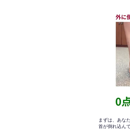
​まずは、あ
首が倒れ込ん