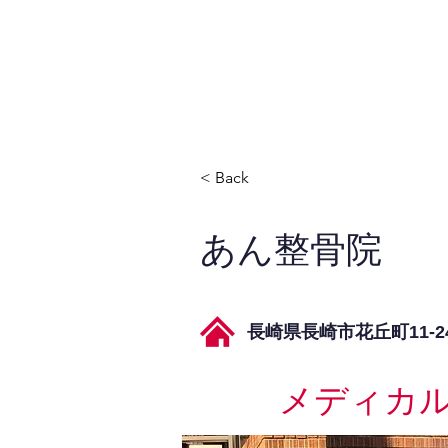
JPAとは
提供サービス
< Back
あん整骨院
長崎県長崎市花丘町11-2
メディカ