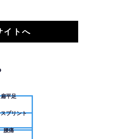
サイトへ
？
扁平足
ンスプリント
腰痛