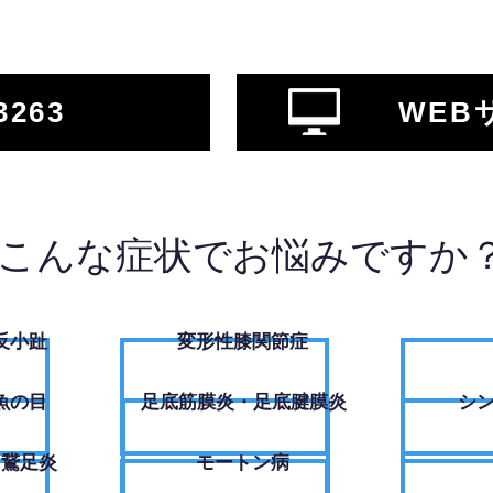
3263
WEB
こんな症状でお悩みですか
反小趾
変形性膝関節症
魚の目
足底筋膜炎・足底腱膜炎
シ
・鵞足炎
モートン病