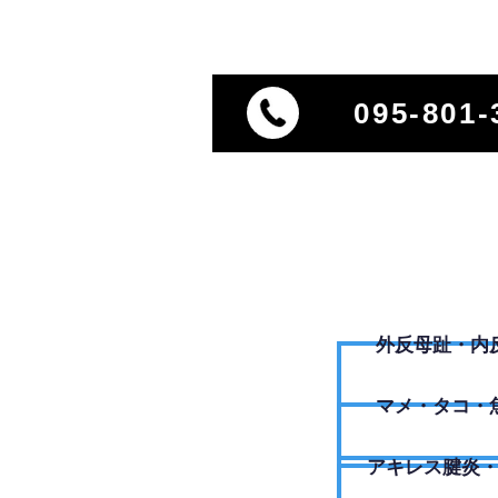
095-801-
外反母趾・内
​マメ・タコ・
アキレス腱炎