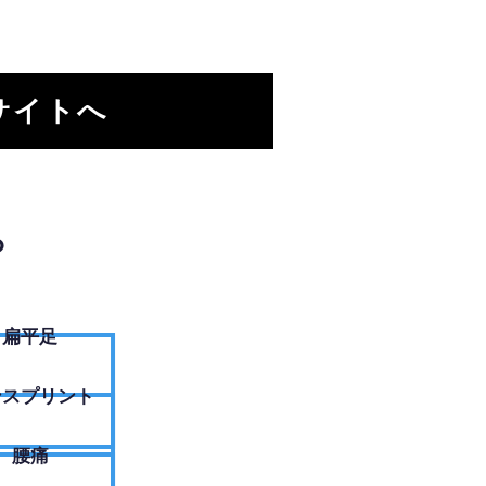
サイトへ
？
扁平足
ンスプリント
腰痛