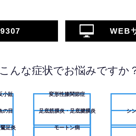
-9307
WEB
こんな症状でお悩みですか
反小趾
変形性膝関節症
魚の目
足底筋膜炎・足底腱膜炎
シ
・鵞足炎
モートン病