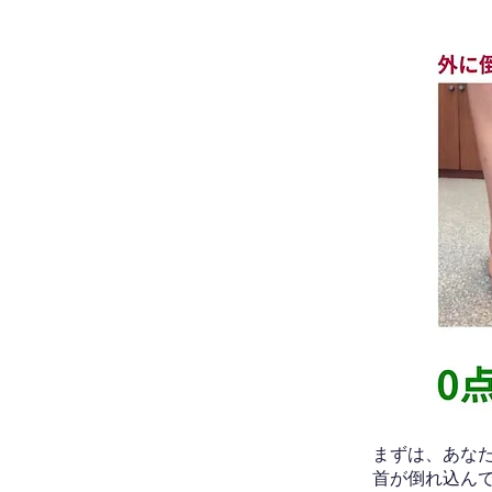
​まずは、あ
首が倒れ込ん