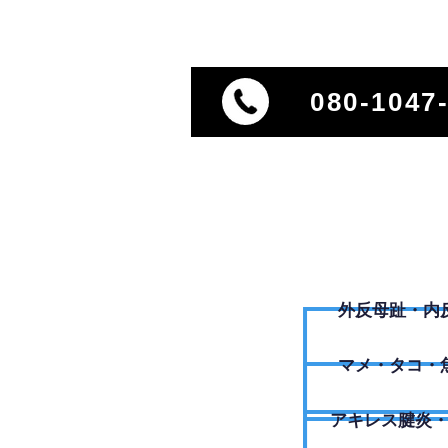
080-1047
外反母趾・内
​マメ・タコ・
アキレス腱炎