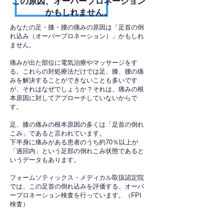
​この原因、オーバープロネーション
かもしれません。
あなたの足・膝・腰の痛みの原因は「足首の倒
れ込み（オーバープロネーション）」かもしれ
ません。
痛みが出た部位に電気治療やマッサージをす
る。これらの対処療法だけでは足、膝、腰の痛
みを解決することができないことも多いです
が、それはなぜでしょうか？それは、痛みの根
本原因に対してアプローチしていないからで
す。
足、膝の痛みの根本原因の多くは「足首の倒れ
こみ」であると言われています。
下半身に痛みがある患者のうち約70％以上が
「過回内」という足部の倒れこみ状態であると
いうデータもあります。
フォームソティックス・メディカル取扱認定院
では、この足首の倒れ込みを評価する、オーバ
ープロネーション検査を行っています。（FPI
検査）​