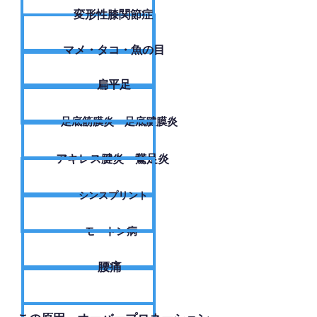
変形性膝関節症
​マメ・タコ・魚の目
扁平足
足底筋膜炎・足底腱膜炎
アキレス腱炎・鵞足炎
シンスプリント
モートン病
腰痛