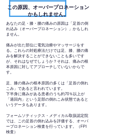
​この原因、オーバープロネーション
かもしれません。
あなたの足・膝・腰の痛みの原因は「足首の倒
れ込み（オーバープロネーション）」かもしれ
ません。
痛みが出た部位に電気治療やマッサージをす
る。これらの対処療法だけでは足、膝、腰の痛
みを解決することができないことも多いです
が、それはなぜでしょうか？それは、痛みの根
本原因に対してアプローチしていないからで
す。
足、膝の痛みの根本原因の多くは「足首の倒れ
こみ」であると言われています。
下半身に痛みがある患者のうち約70％以上が
「過回内」という足部の倒れこみ状態であると
いうデータもあります。
フォームソティックス・メディカル取扱認定院
では、この足首の倒れ込みを評価する、オーバ
ープロネーション検査を行っています。（FPI
検査）​