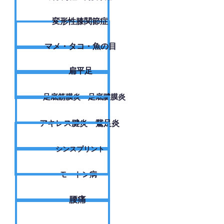
変形性膝関節症
​マメ・タコ・魚の目
扁平足
足底筋膜炎・足底腱膜炎
アキレス腱炎・鵞足炎
シンスプリント
モートン病
腰痛