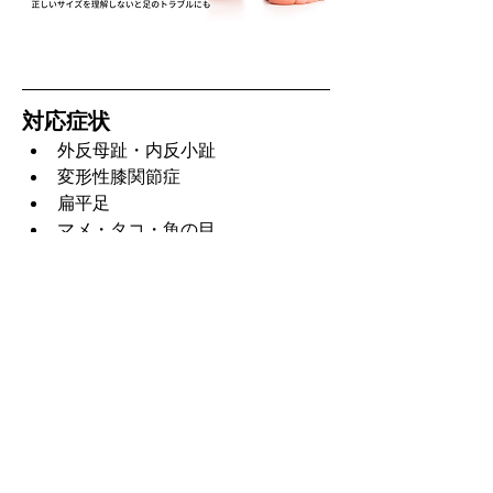
対応症状
外反母趾・内反小趾
変形性膝関節症
扁平足
マメ・タコ・魚の目
足底筋膜炎・足底腱膜炎
シンスプリント
アキレス腱炎・鵞足炎
モートン病
腰痛
アクセスMAP