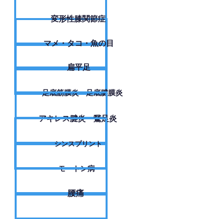
変形性膝関節症
​マメ・タコ・魚の目
扁平足
足底筋膜炎・足底腱膜炎
アキレス腱炎・鵞足炎
シンスプリント
モートン病
腰痛