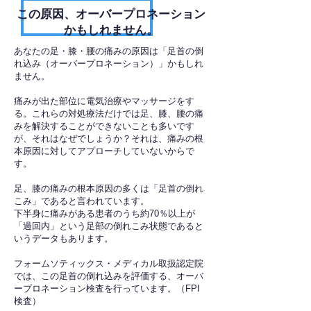
​この原因、オーバープロネーション
かもしれません。
あなたの足・膝・腰の痛みの原因は「足首の倒
れ込み（オーバープロネーション）」かもしれ
ません。
痛みが出た部位に電気治療やマッサージをす
る。これらの対処療法だけでは足、膝、腰の痛
みを解決することができないことも多いです
が、それはなぜでしょうか？それは、痛みの根
本原因に対してアプローチしていないからで
す。
足、膝の痛みの根本原因の多くは「足首の倒れ
こみ」であると言われています。
下半身に痛みがある患者のうち約70％以上が
「過回内」という足部の倒れこみ状態であると
いうデータもあります。
フォームソティックス・メディカル取扱認定院
では、この足首の倒れ込みを評価する、オーバ
ープロネーション検査を行っています。（FPI
検査）​