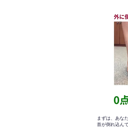
​まずは、あ
首が倒れ込ん