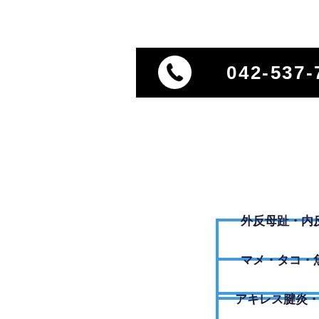
042-537-
外反母趾・内
​マメ・タコ・
アキレス腱炎