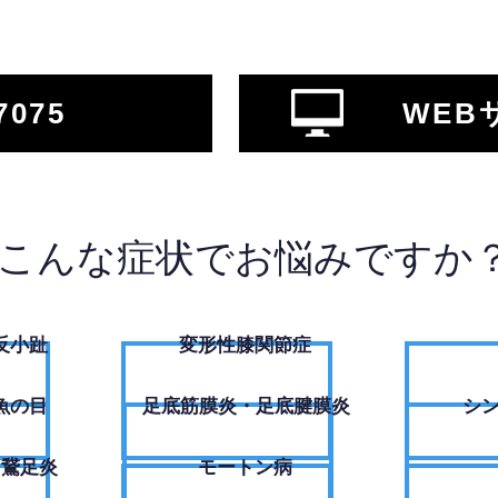
7075
WEB
こんな症状でお悩みですか
反小趾
変形性膝関節症
魚の目
足底筋膜炎・足底腱膜炎
シ
・鵞足炎
モートン病