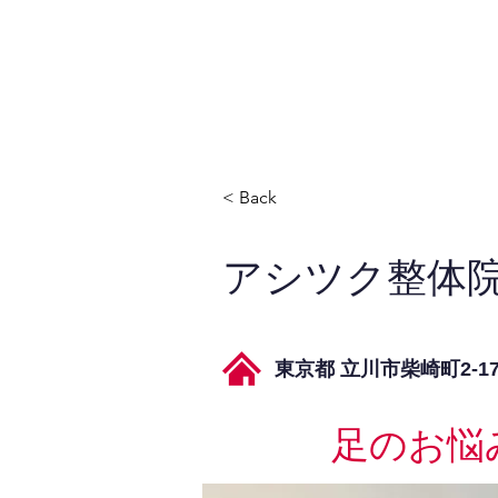
JPAとは
提供サービス
< Back
アシツク整体
東京都 立川市柴崎町2-1
足のお悩