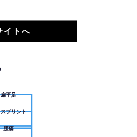
サイトへ
？
扁平足
ンスプリント
腰痛