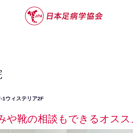
セミナー
お役立ち情報
認定院・認
院
7-1ウィステリア2F
みや靴の相談もできるオスス