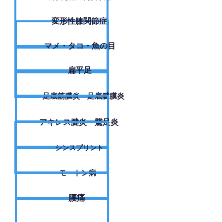
変形性膝関節症
​マメ・タコ・魚の目
扁平足
足底筋膜炎・足底腱膜炎
アキレス腱炎・鵞足炎
シンスプリント
モートン病
腰痛