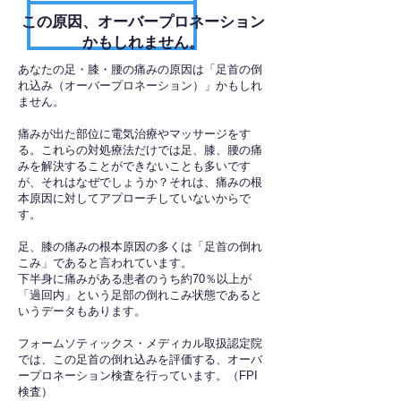
​この原因、オーバープロネーション
かもしれません。
あなたの足・膝・腰の痛みの原因は「足首の倒
れ込み（オーバープロネーション）」かもしれ
ません。
痛みが出た部位に電気治療やマッサージをす
る。これらの対処療法だけでは足、膝、腰の痛
みを解決することができないことも多いです
が、それはなぜでしょうか？それは、痛みの根
本原因に対してアプローチしていないからで
す。
足、膝の痛みの根本原因の多くは「足首の倒れ
こみ」であると言われています。
下半身に痛みがある患者のうち約70％以上が
「過回内」という足部の倒れこみ状態であると
いうデータもあります。
フォームソティックス・メディカル取扱認定院
では、この足首の倒れ込みを評価する、オーバ
ープロネーション検査を行っています。（FPI
検査）​