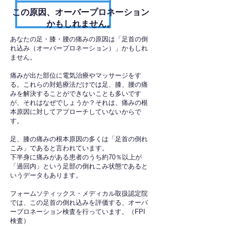
​この原因、オーバープロネーション
かもしれません。
あなたの足・膝・腰の痛みの原因は「足首の倒
れ込み（オーバープロネーション）」かもしれ
ません。
痛みが出た部位に電気治療やマッサージをす
る。これらの対処療法だけでは足、膝、腰の痛
みを解決することができないことも多いです
が、それはなぜでしょうか？それは、痛みの根
本原因に対してアプローチしていないからで
す。
足、膝の痛みの根本原因の多くは「足首の倒れ
こみ」であると言われています。
下半身に痛みがある患者のうち約70％以上が
「過回内」という足部の倒れこみ状態であると
いうデータもあります。
フォームソティックス・メディカル取扱認定院
では、この足首の倒れ込みを評価する、オーバ
ープロネーション検査を行っています。（FPI
検査）​