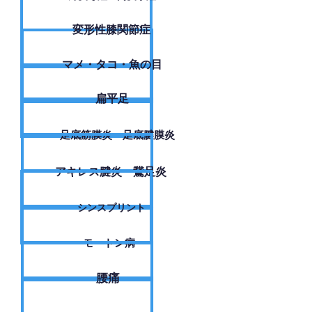
変形性膝関節症
​マメ・タコ・魚の目
扁平足
足底筋膜炎・足底腱膜炎
アキレス腱炎・鵞足炎
シンスプリント
モートン病
腰痛