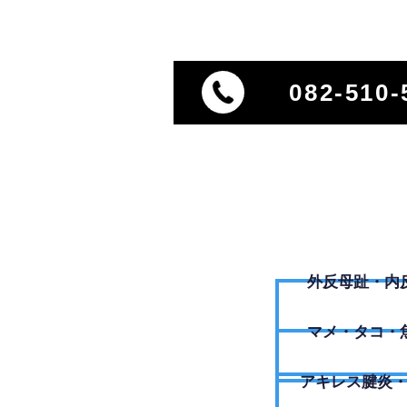
082-510-
外反母趾・内
​マメ・タコ・
アキレス腱炎