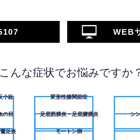
5107
WEB
こんな症状でお悩みですか
反小趾
変形性膝関節症
魚の目
足底筋膜炎・足底腱膜炎
シ
・鵞足炎
モートン病