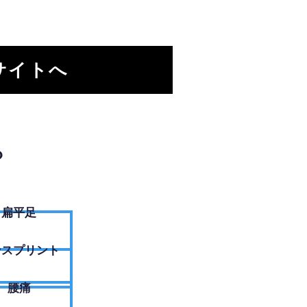
サイトへ
？
扁平足
ンスプリント
腰痛