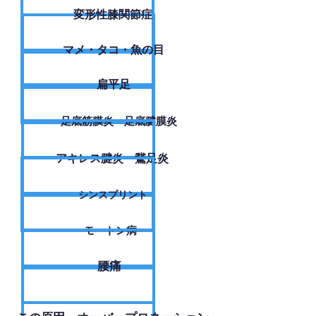
変形性膝関節症
​マメ・タコ・魚の目
扁平足
足底筋膜炎・足底腱膜炎
アキレス腱炎・鵞足炎
シンスプリント
モートン病
腰痛