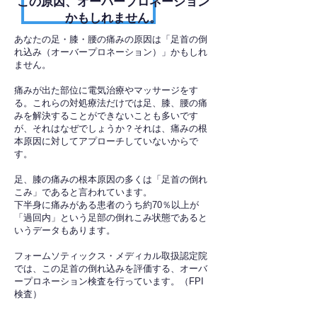
​この原因、オーバープロネーション
かもしれません。
あなたの足・膝・腰の痛みの原因は「足首の倒
れ込み（オーバープロネーション）」かもしれ
ません。
痛みが出た部位に電気治療やマッサージをす
る。これらの対処療法だけでは足、膝、腰の痛
みを解決することができないことも多いです
が、それはなぜでしょうか？それは、痛みの根
本原因に対してアプローチしていないからで
す。
足、膝の痛みの根本原因の多くは「足首の倒れ
こみ」であると言われています。
下半身に痛みがある患者のうち約70％以上が
「過回内」という足部の倒れこみ状態であると
いうデータもあります。
フォームソティックス・メディカル取扱認定院
では、この足首の倒れ込みを評価する、オーバ
ープロネーション検査を行っています。（FPI
検査）​