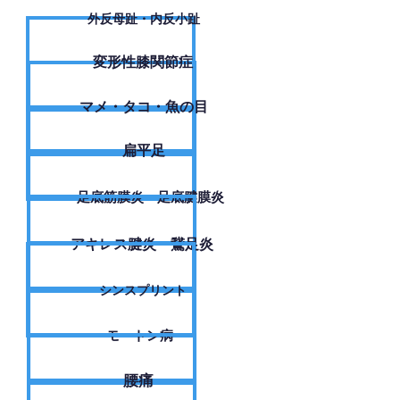
外反母趾・内反小趾
変形性膝関節症
​マメ・タコ・魚の目
扁平足
足底筋膜炎・足底腱膜炎
アキレス腱炎・鵞足炎
シンスプリント
モートン病
腰痛