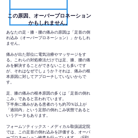
​この原因、オーバープロネーション
かもしれません。
あなたの足・膝・腰の痛みの原因は「足首の倒
れ込み（オーバープロネーション）」かもしれ
ません。
痛みが出た部位に電気治療やマッサージをす
る。これらの対処療法だけでは足、膝、腰の痛
みを解決することができないことも多いです
が、それはなぜでしょうか？それは、痛みの根
本原因に対してアプローチしていないからで
す。
足、膝の痛みの根本原因の多くは「足首の倒れ
こみ」であると言われています。
下半身に痛みがある患者のうち約70％以上が
「過回内」という足部の倒れこみ状態であると
いうデータもあります。
フォームソティックス・メディカル取扱認定院
では、この足首の倒れ込みを評価する、オーバ
ープロネーション検査を行っています。（FPI