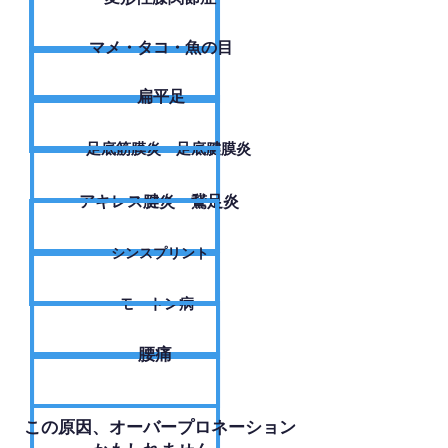
​マメ・タコ・魚の目
扁平足
足底筋膜炎・足底腱膜炎
アキレス腱炎・鵞足炎
シンスプリント
モートン病
腰痛
​この原因、オーバープロネーション