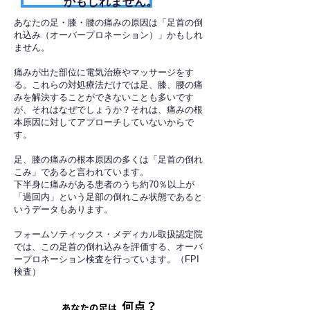
かもしれません。
あなたの足・膝・腰の痛みの原因は「足首の倒
れ込み（オーバープロネーション）」かもしれ
ません。
痛みが出た部位に電気治療やマッサージをす
る。これらの対処療法だけでは足、膝、腰の痛
みを解決することができないことも多いです
が、それはなぜでしょうか？それは、痛みの根
本原因に対してアプローチしていないからで
す。
足、膝の痛みの根本原因の多くは「足首の倒れ
こみ」であると言われています。
下半身に痛みがある患者のうち約70％以上が
「過回内」という足部の倒れこみ状態であると
いうデータもあります。
フォームソティックス・メディカル取扱認定院
では、この足首の倒れ込みを評価する、オーバ
ープロネーション検査を行っています。（FPI
検査）​