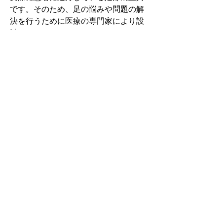
です。そのため、足の悩みや問題の解
決を行うために医療の専門家により設
計されています。
その中でもフォームソティックス・メ
ディカルは熱形成により、あなたの足
に徐々に馴染む特殊な素材を使用して
います。徐々にフィットしていくイン
ソールなのでカラダへの負担が少ない
矯正インソールです。
認定された専門家のみ取扱をしてい
る、フォームソティックス・メディカ
ルを是非お試しください。
アクセスMAP
群馬県太田市東別所町293-7