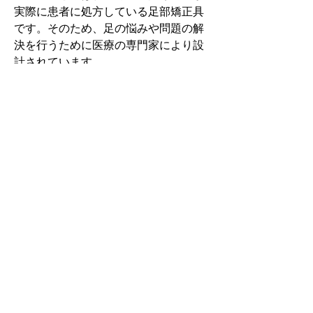
実際に患者に処方している足部矯正具
です。そのため、足の悩みや問題の解
決を行うために医療の専門家により設
計されています。
その中でもフォームソティックス・メ
ディカルは熱形成により、あなたの足
に徐々に馴染む特殊な素材を使用して
います。徐々にフィットしていくイン
ソールなのでカラダへの負担が少ない
矯正インソールです。
認定された専門家のみ取扱をしてい
る、フォームソティックス・メディカ
ルを是非お試しください。
アクセスMAP
東京都墨田区両国3-19-5 シュタム両国ビル