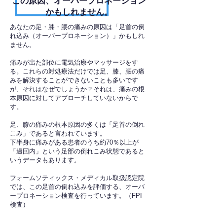
​この原因、オーバープロネーション
かもしれません。
あなたの足・膝・腰の痛みの原因は「足首の倒
れ込み（オーバープロネーション）」かもしれ
ません。
痛みが出た部位に電気治療やマッサージをす
る。これらの対処療法だけでは足、膝、腰の痛
みを解決することができないことも多いです
が、それはなぜでしょうか？それは、痛みの根
本原因に対してアプローチしていないからで
す。
足、膝の痛みの根本原因の多くは「足首の倒れ
こみ」であると言われています。
下半身に痛みがある患者のうち約70％以上が
「過回内」という足部の倒れこみ状態であると
いうデータもあります。
フォームソティックス・メディカル取扱認定院
では、この足首の倒れ込みを評価する、オーバ
ープロネーション検査を行っています。（FPI
検査）​