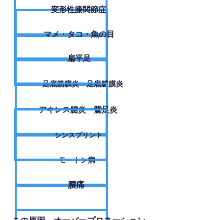
変形性膝関節症
​マメ・タコ・魚の目
扁平足
足底筋膜炎・足底腱膜炎
アキレス腱炎・鵞足炎
シンスプリント
モートン病
腰痛