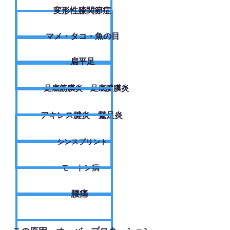
変形性膝関節症
​マメ・タコ・魚の目
扁平足
足底筋膜炎・足底腱膜炎
アキレス腱炎・鵞足炎
シンスプリント
モートン病
腰痛