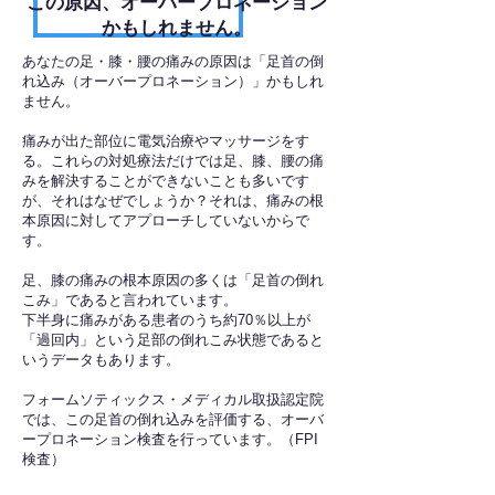
​この原因、オーバープロネーション
かもしれません。
あなたの足・膝・腰の痛みの原因は「足首の倒
れ込み（オーバープロネーション）」かもしれ
ません。
痛みが出た部位に電気治療やマッサージをす
る。これらの対処療法だけでは足、膝、腰の痛
みを解決することができないことも多いです
が、それはなぜでしょうか？それは、痛みの根
本原因に対してアプローチしていないからで
す。
足、膝の痛みの根本原因の多くは「足首の倒れ
こみ」であると言われています。
下半身に痛みがある患者のうち約70％以上が
「過回内」という足部の倒れこみ状態であると
いうデータもあります。
フォームソティックス・メディカル取扱認定院
では、この足首の倒れ込みを評価する、オーバ
ープロネーション検査を行っています。（FPI
検査）​