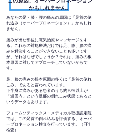
​この原因、オーバープロネーション
かもしれません。
あなたの足・膝・腰の痛みの原因は「足首の倒
れ込み（オーバープロネーション）」かもしれ
ません。
痛みが出た部位に電気治療やマッサージをす
る。これらの対処療法だけでは足、膝、腰の痛
みを解決することができないことも多いです
が、それはなぜでしょうか？それは、痛みの根
本原因に対してアプローチしていないからで
す。
足、膝の痛みの根本原因の多くは「足首の倒れ
こみ」であると言われています。
下半身に痛みがある患者のうち約70％以上が
「過回内」という足部の倒れこみ状態であると
いうデータもあります。
フォームソティックス・メディカル取扱認定院
では、この足首の倒れ込みを評価する、オーバ
ープロネーション検査を行っています。（FPI
検査）​