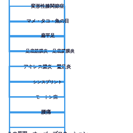
変形性膝関節症
​マメ・タコ・魚の目
扁平足
足底筋膜炎・足底腱膜炎
アキレス腱炎・鵞足炎
シンスプリント
モートン病
腰痛