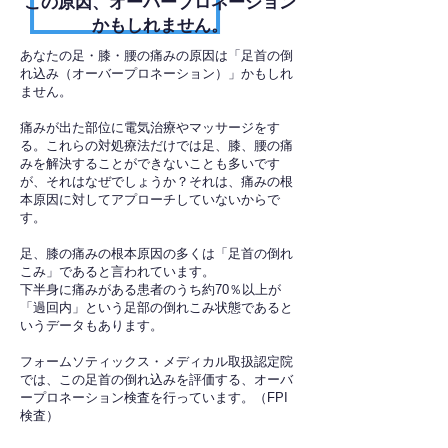
​この原因、オーバープロネーション
かもしれません。
あなたの足・膝・腰の痛みの原因は「足首の倒
れ込み（オーバープロネーション）」かもしれ
ません。
痛みが出た部位に電気治療やマッサージをす
る。これらの対処療法だけでは足、膝、腰の痛
みを解決することができないことも多いです
が、それはなぜでしょうか？それは、痛みの根
本原因に対してアプローチしていないからで
す。
足、膝の痛みの根本原因の多くは「足首の倒れ
こみ」であると言われています。
下半身に痛みがある患者のうち約70％以上が
「過回内」という足部の倒れこみ状態であると
いうデータもあります。
フォームソティックス・メディカル取扱認定院
では、この足首の倒れ込みを評価する、オーバ
ープロネーション検査を行っています。（FPI
検査）​