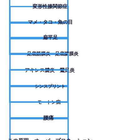
変形性膝関節症
​マメ・タコ・魚の目
扁平足
足底筋膜炎・足底腱膜炎
アキレス腱炎・鵞足炎
シンスプリント
モートン病
腰痛