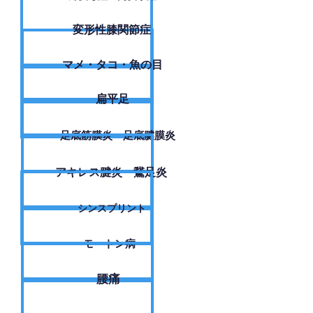
変形性膝関節症
​マメ・タコ・魚の目
扁平足
足底筋膜炎・足底腱膜炎
アキレス腱炎・鵞足炎
シンスプリント
モートン病
腰痛