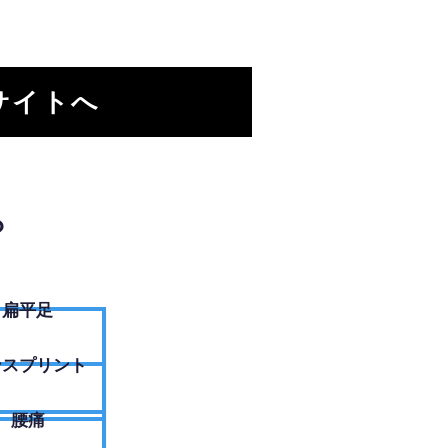
サイトへ
？
扁平足
ンスプリント
腰痛