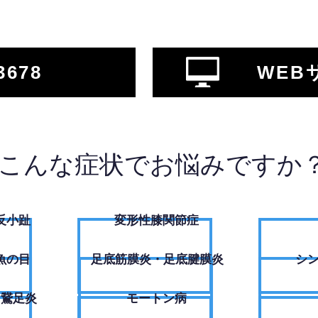
3678
WEB
こんな症状でお悩みですか
反小趾
変形性膝関節症
魚の目
足底筋膜炎・足底腱膜炎
シ
・鵞足炎
モートン病