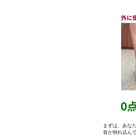
​まずは、あ
首が倒れ込ん