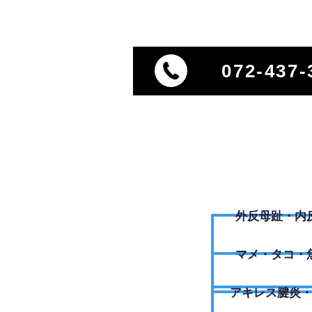
072-437-
外反母趾・内
​マメ・タコ・
アキレス腱炎