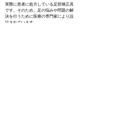
実際に患者に処方している足部矯正具
です。そのため、足の悩みや問題の解
決を行うために医療の専門家により設
計されています。
その中でもフォームソティックス・メ
ディカルは熱形成により、あなたの足
に徐々に馴染む特殊な素材を使用して
います。徐々にフィットしていくイン
ソールなのでカラダへの負担が少ない
矯正インソールです。
認定された専門家のみ取扱をしてい
る、フォームソティックス・メディカ
ルを是非お試しください。
アクセスMAP
神奈川県茅ヶ崎市元町9-27元町ハウス102号