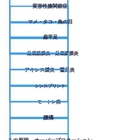
変形性膝関節症
​マメ・タコ・魚の目
扁平足
足底筋膜炎・足底腱膜炎
アキレス腱炎・鵞足炎
シンスプリント
モートン病
腰痛