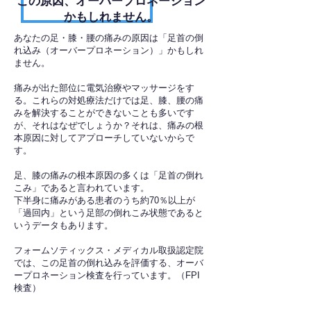
​この原因、オーバープロネーション
かもしれません。
あなたの足・膝・腰の痛みの原因は「足首の倒
れ込み（オーバープロネーション）」かもしれ
ません。
痛みが出た部位に電気治療やマッサージをす
る。これらの対処療法だけでは足、膝、腰の痛
みを解決することができないことも多いです
が、それはなぜでしょうか？それは、痛みの根
本原因に対してアプローチしていないからで
す。
足、膝の痛みの根本原因の多くは「足首の倒れ
こみ」であると言われています。
下半身に痛みがある患者のうち約70％以上が
「過回内」という足部の倒れこみ状態であると
いうデータもあります。
フォームソティックス・メディカル取扱認定院
では、この足首の倒れ込みを評価する、オーバ
ープロネーション検査を行っています。（FPI
検査）​