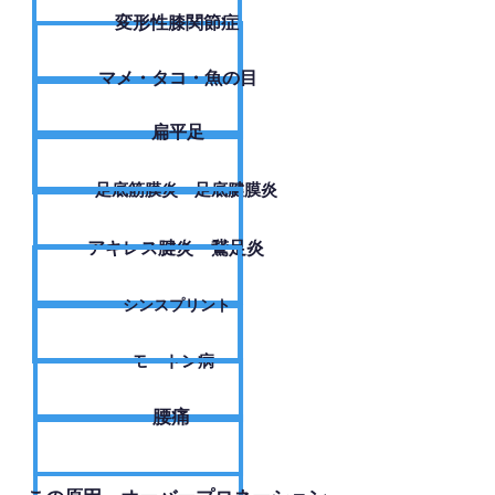
変形性膝関節症
​マメ・タコ・魚の目
扁平足
足底筋膜炎・足底腱膜炎
アキレス腱炎・鵞足炎
シンスプリント
モートン病
腰痛