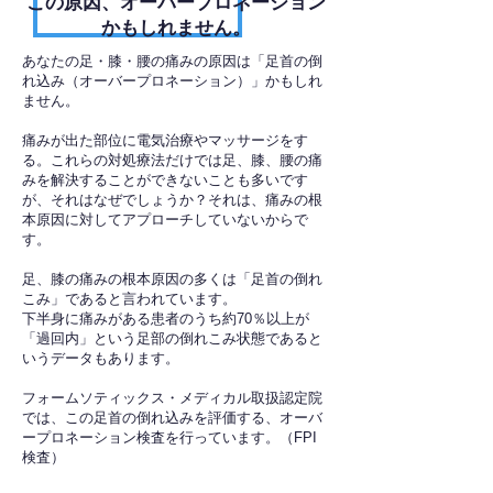
​この原因、オーバープロネーション
かもしれません。
あなたの足・膝・腰の痛みの原因は「足首の倒
れ込み（オーバープロネーション）」かもしれ
ません。
痛みが出た部位に電気治療やマッサージをす
る。これらの対処療法だけでは足、膝、腰の痛
みを解決することができないことも多いです
が、それはなぜでしょうか？それは、痛みの根
本原因に対してアプローチしていないからで
す。
足、膝の痛みの根本原因の多くは「足首の倒れ
こみ」であると言われています。
下半身に痛みがある患者のうち約70％以上が
「過回内」という足部の倒れこみ状態であると
いうデータもあります。
フォームソティックス・メディカル取扱認定院
では、この足首の倒れ込みを評価する、オーバ
ープロネーション検査を行っています。（FPI
検査）​