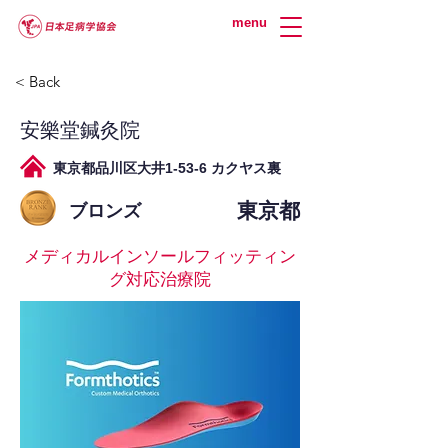
menu
< Back
安樂堂鍼灸院
東京都品川区大井1‐53‐6 カクヤス裏
東京都
ブロンズ
メディカルインソールフィッティン
グ対応治療院