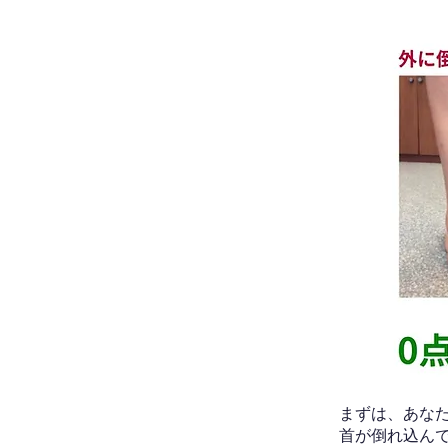
​まずは、あ
首が倒れ込ん