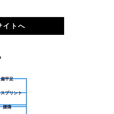
サイトへ
？
扁平足
ンスプリント
腰痛