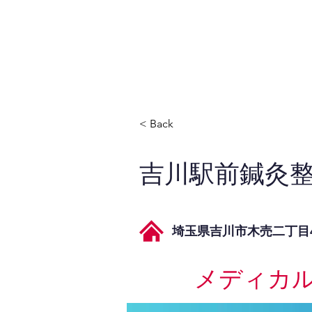
JPAとは
提供サービス
< Back
吉川駅前鍼灸
埼玉県吉川市木売二丁目
メディカ