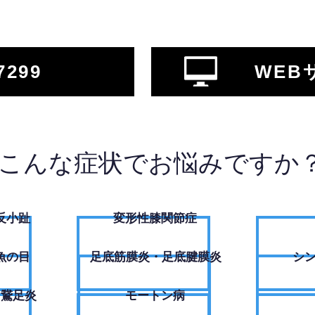
7299
WEB
こんな症状でお悩みですか
反小趾
変形性膝関節症
魚の目
足底筋膜炎・足底腱膜炎
シ
・鵞足炎
モートン病