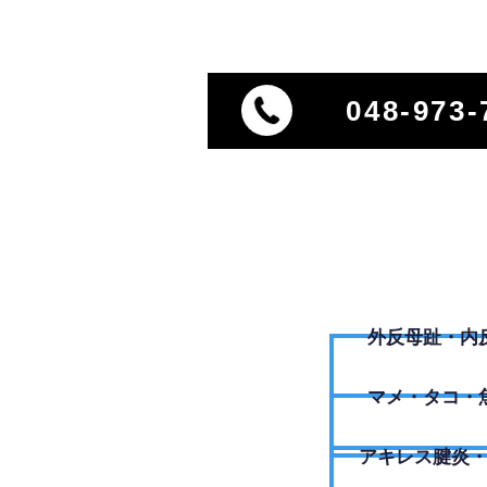
048-973-
外反母趾・内
​マメ・タコ・
アキレス腱炎