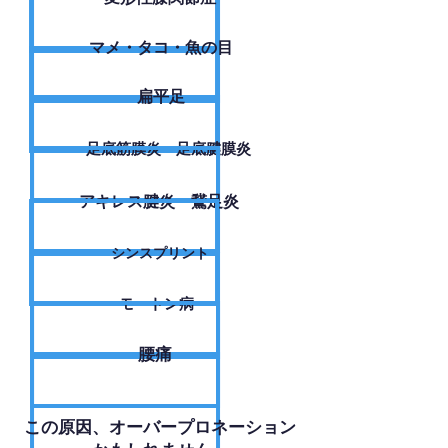
​マメ・タコ・魚の目
扁平足
足底筋膜炎・足底腱膜炎
アキレス腱炎・鵞足炎
シンスプリント
モートン病
腰痛
​この原因、オーバープロネーション