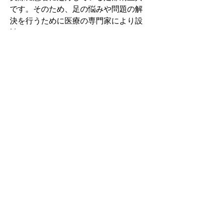
です。そのため、足の悩みや問題の解
決を行うために医療の専門家により設
計されています。
その中でもフォームソティックス・メ
ディカルは熱形成により、あなたの足
に徐々に馴染む特殊な素材を使用して
います。徐々にフィットしていくイン
ソールなのでカラダへの負担が少ない
矯正インソールです。
認定された専門家のみ取扱をしてい
る、フォームソティックス・メディカ
ルを是非お試しください。
アクセスMAP
岐阜県岐阜市鷺山北町8-38