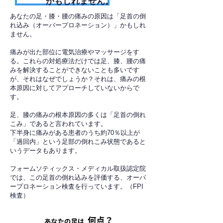
かもしれません。
あなたの足・膝・腰の痛みの原因は「足首の倒
れ込み（オーバープロネーション）」かもしれ
ません。
痛みが出た部位に電気治療やマッサージをす
る。これらの対処療法だけでは足、膝、腰の痛
みを解決することができないことも多いです
が、それはなぜでしょうか？それは、痛みの根
本原因に対してアプローチしていないからで
す。
足、膝の痛みの根本原因の多くは「足首の倒れ
こみ」であると言われています。
下半身に痛みがある患者のうち約70％以上が
「過回内」という足部の倒れこみ状態であると
いうデータもあります。
フォームソティックス・メディカル取扱認定院
では、この足首の倒れ込みを評価する、オーバ
ープロネーション検査を行っています。（FPI
検査）​